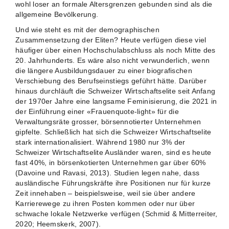
wohl loser an formale Altersgrenzen gebunden sind als die
allgemeine Bevölkerung.
Und wie steht es mit der demographischen
Zusammensetzung der Eliten? Heute verfügen diese viel
häufiger über einen Hochschulabschluss als noch Mitte des
20. Jahrhunderts. Es wäre also nicht verwunderlich, wenn
die längere Ausbildungsdauer zu einer biografischen
Verschiebung des Berufseinstiegs geführt hätte. Darüber
hinaus durchläuft die Schweizer Wirtschaftselite seit Anfang
der 1970er Jahre eine langsame Feminisierung, die 2021 in
der Einführung einer «Frauenquote-light» für die
Verwaltungsräte grosser, börsennotierter Unternehmen
gipfelte. Schließlich hat sich die Schweizer Wirtschaftselite
stark internationalisiert. Während 1980 nur 3% der
Schweizer Wirtschaftselite Ausländer waren, sind es heute
fast 40%, in börsenkotierten Unternehmen gar über 60%
(Davoine und Ravasi, 2013). Studien legen nahe, dass
ausländische Führungskräfte ihre Positionen nur für kurze
Zeit innehaben – beispielsweise, weil sie über andere
Karrierewege zu ihren Posten kommen oder nur über
schwache lokale Netzwerke verfügen (Schmid & Mitterreiter,
2020; Heemskerk, 2007).