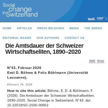
HOME
ARTICLES
PRESS RELEASES
MEDIA
THE SERIES
EDITORIAL BOARD
OUR AUTHORS
CONTACT US
Die Amtsdauer der Schweizer
Wirtschaftseliten, 1890–2020
PDF
Print
N°43, Februar 2026
Emil D. Böhme & Felix Bühlmann (Universität
Lausanne),
February 16, 2026
How to cite this article:
Böhme, E. D. & Bühlmann, F.
(2026). Die Amtsdauer der Schweizer Wirtschaftseliten,
1890–2020. Social Change in Switzerland, N°43. doi:
10.22019/SC-2026-00002