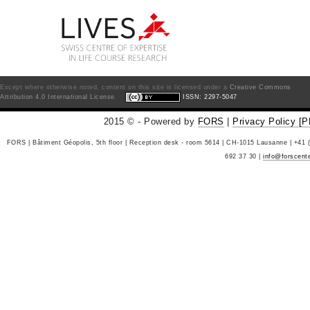
Except where otherwise noted, content on this site is licensed under a
Creative Commons
Attribution 4.0 International License
.
ISSN: 2297-5047
2015 © - Powered by
FORS
|
Privacy Policy [
FORS | Bâtiment Géopolis, 5th floor | Reception desk - room 5614 | CH-1015 Lausanne | +41 
692 37 30 |
info@forscent