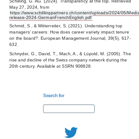
Schilling, G. AG. (2024). Transparency at the top. Retrieved
May 27, 2024, from
https://www.schillingpartners.ch/content/uploads/2024/05/Medi
release-2024-GermanFrenchEnglish.pdf
Schmid, S., & Mitterreiter, S. (2021). Understanding top
managers’ careers: How does career variety impact tenure
on the board?. European Management Journal, 39(5), 617-
632.
Schnyder, G., David, T., Mach, A., & Lüpold, M. (2005). The
rise and decline of the Swiss company network during the
20th century. Available at SSRN 908828.
Search for
Search
for: