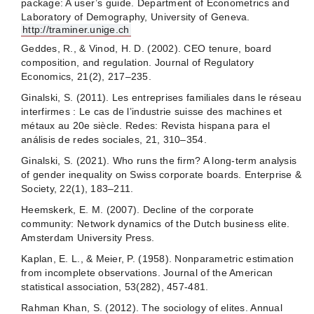
package: A user’s guide. Department of Econometrics and
Laboratory of Demography, University of Geneva.
http://traminer.unige.ch
Geddes, R., & Vinod, H. D. (2002). CEO tenure, board
composition, and regulation. Journal of Regulatory
Economics, 21(2), 217–235.
Ginalski, S. (2011). Les entreprises familiales dans le réseau
interfirmes : Le cas de l’industrie suisse des machines et
métaux au 20e siècle. Redes: Revista hispana para el
análisis de redes sociales, 21, 310–354.
Ginalski, S. (2021). Who runs the firm? A long-term analysis
of gender inequality on Swiss corporate boards. Enterprise &
Society, 22(1), 183–211.
Heemskerk, E. M. (2007). Decline of the corporate
community: Network dynamics of the Dutch business elite.
Amsterdam University Press.
Kaplan, E. L., & Meier, P. (1958). Nonparametric estimation
from incomplete observations. Journal of the American
statistical association, 53(282), 457-481.
Rahman Khan, S. (2012). The sociology of elites. Annual