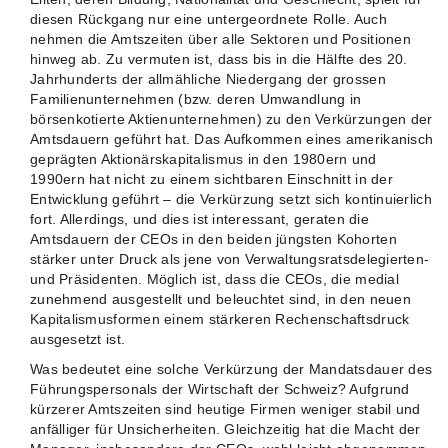
diesen Rückgang nur eine untergeordnete Rolle. Auch
nehmen die Amtszeiten über alle Sektoren und Positionen
hinweg ab. Zu vermuten ist, dass bis in die Hälfte des 20.
Jahrhunderts der allmähliche Niedergang der grossen
Familienunternehmen (bzw. deren Umwandlung in
börsenkotierte Aktienunternehmen) zu den Verkürzungen der
Amtsdauern geführt hat. Das Aufkommen eines amerikanisch
geprägten Aktionärskapitalismus in den 1980ern und
1990ern hat nicht zu einem sichtbaren Einschnitt in der
Entwicklung geführt – die Verkürzung setzt sich kontinuierlich
fort. Allerdings, und dies ist interessant, geraten die
Amtsdauern der CEOs in den beiden jüngsten Kohorten
stärker unter Druck als jene von Verwaltungsratsdelegierten-
und Präsidenten. Möglich ist, dass die CEOs, die medial
zunehmend ausgestellt und beleuchtet sind, in den neuen
Kapitalismusformen einem stärkeren Rechenschaftsdruck
ausgesetzt ist.
Was bedeutet eine solche Verkürzung der Mandatsdauer des
Führungspersonals der Wirtschaft der Schweiz? Aufgrund
kürzerer Amtszeiten sind heutige Firmen weniger stabil und
anfälliger für Unsicherheiten. Gleichzeitig hat die Macht der