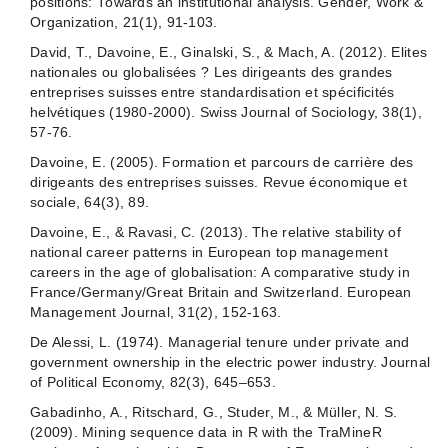
positions: Towards an institutional analysis. Gender, Work &
Organization, 21(1), 91-103.
David, T., Davoine, E., Ginalski, S., & Mach, A. (2012). Elites
nationales ou globalisées ? Les dirigeants des grandes
entreprises suisses entre standardisation et spécificités
helvétiques (1980-2000). Swiss Journal of Sociology, 38(1),
57-76.
Davoine, E. (2005). Formation et parcours de carrière des
dirigeants des entreprises suisses. Revue économique et
sociale, 64(3), 89.
Davoine, E., & Ravasi, C. (2013). The relative stability of
national career patterns in European top management
careers in the age of globalisation: A comparative study in
France/Germany/Great Britain and Switzerland. European
Management Journal, 31(2), 152-163.
De Alessi, L. (1974). Managerial tenure under private and
government ownership in the electric power industry. Journal
of Political Economy, 82(3), 645–653.
Gabadinho, A., Ritschard, G., Studer, M., & Müller, N. S.
(2009). Mining sequence data in R with the TraMineR