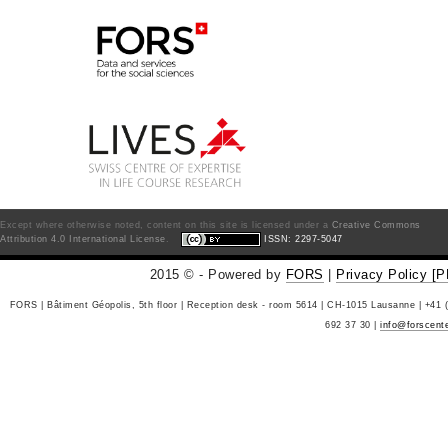
Except where otherwise noted, content on this site is licensed under a
Creative Commons
Attribution 4.0 International License
.
ISSN: 2297-5047
2015 © - Powered by
FORS
|
Privacy Policy [
FORS | Bâtiment Géopolis, 5th floor | Reception desk - room 5614 | CH-1015 Lausanne | +41 
692 37 30 |
info@forscent