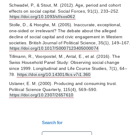
Schwadel, P., & Stout, M. (2012). Age, period and cohort
effects on social capital. Social Forces, 91(1), 233–252.
https://doi.org/10.1093/sf/sos062
Stolle, D., & Hooghe, M. (2005). Inaccurate, exceptional,
one-sided or irrelevant? The debate about the alleged
decline of social capital and civic engagement in Western
societies. British Journal of Political Science, 35(1), 149–167.
https://doi.org/10.1017/S0007123405000074
Tillmann, R., Voorpostel, M., Antal, E., et al. (2016). The
Swiss Household Panel Study: Observing social change
since 1999. Longitudinal and Life Course Studies, 7(1), 64–
78.
https://doi.org/10.14301/llcs.v7i1.360
Uslaner, E. M. (2000). Producing and consuming trust.
Political Science Quarterly, 115(4), 569–590.
https://doi.org/10.2307/2657610
Search for
Search