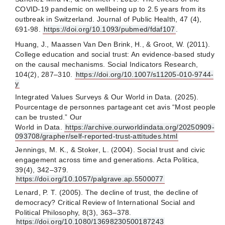
COVID-19 pandemic on wellbeing up to 2.5 years from its
outbreak in Switzerland. Journal of Public Health, 47 (4),
691‑98.
https://doi.org/10.1093/pubmed/fdaf107
.
Huang, J., Maassen Van Den Brink, H., & Groot, W. (2011).
College education and social trust: An evidence-based study
on the causal mechanisms. Social Indicators Research,
104(2), 287–310.
https://doi.org/10.1007/s11205-010-9744-
y
Integrated Values Surveys & Our World in Data. (2025).
Pourcentage de personnes partageant cet avis “Most people
can be trusted.” Our
World in Data.
https://archive.ourworldindata.org/20250909-
093708/grapher/self-reported-trust-attitudes.html
Jennings, M. K., & Stoker, L. (2004). Social trust and civic
engagement across time and generations. Acta Politica,
39(4), 342–379.
https://doi.org/10.1057/palgrave.ap.5500077
Lenard, P. T. (2005). The decline of trust, the decline of
democracy? Critical Review of International Social and
Political Philosophy, 8(3), 363–378.
https://doi.org/10.1080/13698230500187243