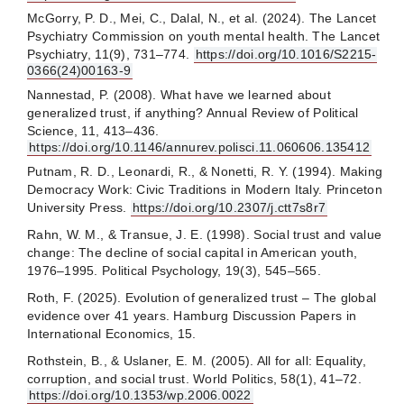
McGorry, P. D., Mei, C., Dalal, N., et al. (2024). The Lancet
Psychiatry Commission on youth mental health. The Lancet
Psychiatry, 11(9), 731–774.
https://doi.org/10.1016/S2215-
0366(24)00163-9
Nannestad, P. (2008). What have we learned about
generalized trust, if anything? Annual Review of Political
Science, 11, 413–436.
https://doi.org/10.1146/annurev.polisci.11.060606.135412
Putnam, R. D., Leonardi, R., & Nonetti, R. Y. (1994). Making
Democracy Work: Civic Traditions in Modern Italy. Princeton
University Press.
https://doi.org/10.2307/j.ctt7s8r7
Rahn, W. M., & Transue, J. E. (1998). Social trust and value
change: The decline of social capital in American youth,
1976–1995. Political Psychology, 19(3), 545–565.
Roth, F. (2025). Evolution of generalized trust – The global
evidence over 41 years. Hamburg Discussion Papers in
International Economics, 15.
Rothstein, B., & Uslaner, E. M. (2005). All for all: Equality,
corruption, and social trust. World Politics, 58(1), 41–72.
https://doi.org/10.1353/wp.2006.0022