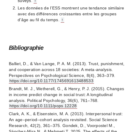
suveys.
↑
Les données de l’ESS montrent une tendance similaire
avec des différences croissantes entre les groupes
d’âge au fil du temps.
↑
Bibliographie
Balliet, D., & Van Lange, P. A. M. (2013). Trust, punishment,
and cooperation across 18 societies: A meta-analysis.
Perspectives on Psychological Science, 8(4), 363–379.
https://doi.org/10.1177/1745691613488533
Brandt, M. J., Wetherell, G., & Henry, P. J. (2015). Changes
in income predict change in social trust: A longitudinal
analysis. Political Psychology, 36(6), 761–768.
https://doi.org/10.1111/pops.12228
Clark, A. K., & Eisenstein, M. A. (2013). Interpersonal trust:
An age–period–cohort analysis revisited. Social Science
Research, 42(2), 361–375. Gondek, D., Voorpostel M.,
Sánchez-Mira N., & Mehmeti T. 2025. The effects of the