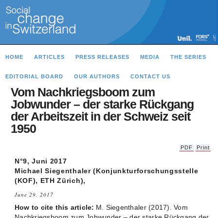
HOME
ARTICLES
PRESS RELEASES
MEDIA
THE SERIES
EDITORIAL BOARD
OUR AUTHORS
CONTACT US
Vom Nachkriegsboom zum
Jobwunder – der starke Rückgang
der Arbeitszeit in der Schweiz seit
1950
PDF
Print
N°9, Juni 2017
Michael Siegenthaler (Konjunkturforschungsstelle
(KOF), ETH Zürich),
June 29, 2017
How to cite this article:
M. Siegenthaler (2017). Vom
Nachkriegsboom zum Jobwunder – der starke Rückgang der