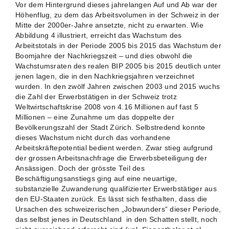
Vor dem Hintergrund dieses jahrelangen Auf und Ab war der
Höhenflug, zu dem das Arbeitsvolumen in der Schweiz in der
Mitte der 2000er-Jahre ansetzte, nicht zu erwarten. Wie
Abbildung 4 illustriert, erreicht das Wachstum des
Arbeitstotals in der Periode 2005 bis 2015 das Wachstum der
Boomjahre der Nachkriegszeit – und dies obwohl die
Wachstumsraten des realen BIP 2005 bis 2015 deutlich unter
jenen lagen, die in den Nachkriegsjahren verzeichnet
wurden. In den zwölf Jahren zwischen 2003 und 2015 wuchs
die Zahl der Erwerbstätigen in der Schweiz trotz
Weltwirtschaftskrise 2008 von 4.16 Millionen auf fast 5
Millionen – eine Zunahme um das doppelte der
Bevölkerungszahl der Stadt Zürich. Selbstredend konnte
dieses Wachstum nicht durch das vorhandene
Arbeitskräftepotential bedient werden. Zwar stieg aufgrund
der grossen Arbeitsnachfrage die Erwerbsbeteiligung der
Ansässigen. Doch der grösste Teil des
Beschäftigungsanstiegs ging auf eine neuartige,
substanzielle Zuwanderung qualifizierter Erwerbstätiger aus
den EU-Staaten zurück. Es lässt sich festhalten, dass die
Ursachen des schweizerischen „Jobwunders“ dieser Periode,
das selbst jenes in Deutschland in den Schatten stellt, noch