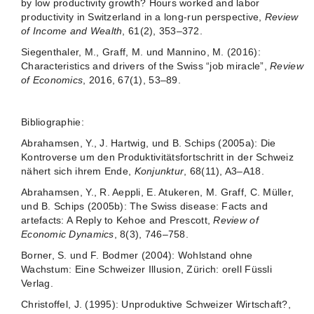
by low productivity growth? Hours worked and labor
productivity in Switzerland in a long-run perspective,
Review
of Income and Wealth
, 61(2), 353–372.
Siegenthaler, M., Graff, M. und Mannino, M. (2016):
Characteristics and drivers of the Swiss “job miracle”,
Review
of Economics
, 2016, 67(1), 53–89.
Bibliographie:
Abrahamsen, Y., J. Hartwig, und B. Schips (2005a): Die
Kontroverse um den Produktivitätsfortschritt in der Schweiz
nähert sich ihrem Ende,
Konjunktur
, 68(11), A3–A18.
Abrahamsen, Y., R. Aeppli, E. Atukeren, M. Graff, C. Müller,
und B. Schips (2005b): The Swiss disease: Facts and
artefacts: A Reply to Kehoe and Prescott,
Review of
Economic Dynamics
, 8(3), 746–758.
Borner, S. und F. Bodmer (2004): Wohlstand ohne
Wachstum: Eine Schweizer Illusion, Zürich: orell Füssli
Verlag.
Christoffel, J. (1995): Unproduktive Schweizer Wirtschaft?,