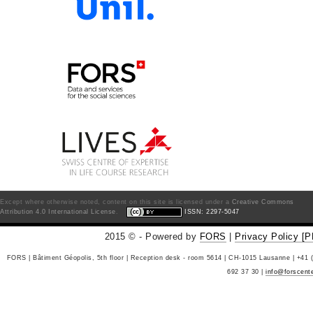
Except where otherwise noted, content on this site is licensed under a
Creative Commons
Attribution 4.0 International License
.
ISSN: 2297-5047
2015 © - Powered by
FORS
|
Privacy Policy [
FORS | Bâtiment Géopolis, 5th floor | Reception desk - room 5614 | CH-1015 Lausanne | +41 
692 37 30 |
info@forscent