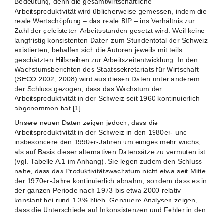
Bedeutung, denn die gesamtwirtschaftliche
Arbeitsproduktivität wird üblicherweise gemessen, indem die
reale Wertschöpfung – das reale BIP – ins Verhältnis zur
Zahl der geleisteten Arbeitsstunden gesetzt wird. Weil keine
langfristig konsistenten Daten zum Stundentotal der Schweiz
existierten, behalfen sich die Autoren jeweils mit teils
geschätzten Hilfsreihen zur Arbeitszeitentwicklung. In den
Wachstumsberichten des Staatssekretariats für Wirtschaft
(SECO 2002, 2008) wird aus diesen Daten unter anderem
der Schluss gezogen, dass das Wachstum der
Arbeitsproduktivität in der Schweiz seit 1960 kontinuierlich
abgenommen hat.[1]
Unsere neuen Daten zeigen jedoch, dass die
Arbeitsproduktivität in der Schweiz in den 1980er- und
insbesondere den 1990er-Jahren um einiges mehr wuchs,
als auf Basis dieser alternativen Datensätze zu vermuten ist
(vgl. Tabelle A.1 im Anhang). Sie legen zudem den Schluss
nahe, dass das Produktivitätswachstum nicht etwa seit Mitte
der 1970er-Jahre kontinuierlich abnahm, sondern dass es in
der ganzen Periode nach 1973 bis etwa 2000 relativ
konstant bei rund 1.3% blieb. Genauere Analysen zeigen,
dass die Unterschiede auf Inkonsistenzen und Fehler in den