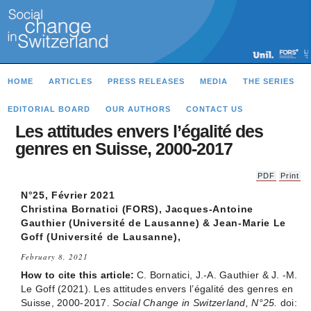
HOME
ARTICLES
PRESS RELEASES
MEDIA
THE SERIES
EDITORIAL BOARD
OUR AUTHORS
CONTACT US
Les attitudes envers l’égalité des
genres en Suisse, 2000-2017
PDF
Print
N°25, Février 2021
Christina Bornatici (FORS), Jacques-Antoine
Gauthier (Université de Lausanne) & Jean-Marie Le
Goff (Université de Lausanne),
February 8, 2021
How to cite this article:
C. Bornatici, J.-A. Gauthier & J. -M.
Le Goff (2021). Les attitudes envers l’égalité des genres en
Suisse, 2000-2017.
Social Change in Switzerland, N°25.
doi: