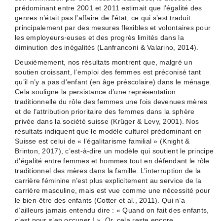
prédominant entre 2001 et 2011 estimait que l’égalité des
genres n’était pas l’affaire de l’état, ce qui s’est traduit
principalement par des mesures flexibles et volontaires pour
les employeurs·euses et des progrès limités dans la
diminution des inégalités (Lanfranconi & Valarino, 2014).
Deuxièmement, nos résultats montrent que, malgré un
soutien croissant, l’emploi des femmes est préconisé tant
qu’il n’y a pas d’enfant (en âge préscolaire) dans le ménage.
Cela souligne la persistance d’une représentation
traditionnelle du rôle des femmes une fois devenues mères
et de l’attribution prioritaire des femmes dans la sphère
privée dans la société suisse (Krüger & Levy, 2001). Nos
résultats indiquent que le modèle culturel prédominant en
Suisse est celui de « l’égalitarisme familial » (Knight &
Brinton, 2017), c’est-à-dire un modèle qui soutient le principe
d’égalité entre femmes et hommes tout en défendant le rôle
traditionnel des mères dans la famille. L’interruption de la
carrière féminine n’est plus explicitement au service de la
carrière masculine, mais est vue comme une nécessité pour
le bien-être des enfants (Cotter et al., 2011). Qui n’a
d’ailleurs jamais entendu dire : « Quand on fait des enfants,
c’est pour s’en occuper ! ». Or, cela reste encore