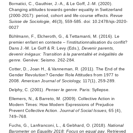
Bornatici, C., Gauthier, J.-A., & Le Goff, J.-M. (2020).
Changing attitudes towards gender equality in Switzerland
(2000-2017): period, cohort and life-course effects.
Revue
Suisse de Sociologie
,
46
(3), 559-585. doi: 10.2478/sjs-2020-
0027
Bühlmann, F., Elcheroth, G., & Tettamanti, M. (2016). Le
premier enfant en contexte – l’institutionnalisation du conflit?
Dans J.-M. Le Goff & R. Levy (Eds.),
Devenir parents,
devenir inégaux: Transition à la parentalité et inégalités de
genre
. Genève: Seismo. 262-284.
Cotter, D., Joan H., & Vanneman, R. (2011). The End of the
Gender Revolution? Gender Role Attitudes from 1977 to
2008.
American Journal of Sociology,
117(1), 259-289.
Delphy, C. (2001).
Penser le genre
. Paris: Syllepse.
Ellemers, N., & Barreto, M. (2009). Collective Action in
Modern Times: How Modern Expressions of Prejudice
Prevent Collective Action.
Journal of Social Issues,
65 (4),
749–768.
Fuchs, G., Lanfranconi, L., & Gebhard, O. (2018).
National
Barometer on Equality 2018: Focus on equal pay
. Retrieved