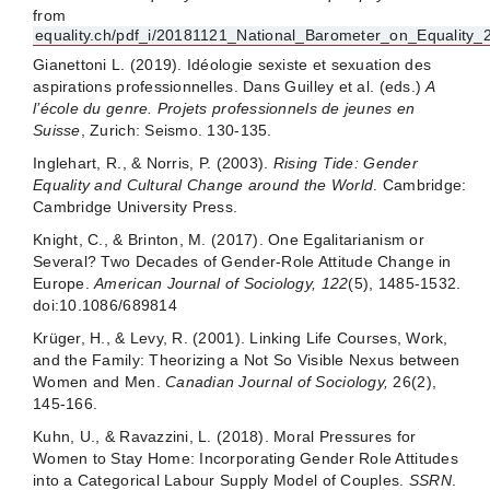
from
equality.ch/pdf_i/20181121_National_Barometer_on_Equality_
Gianettoni L. (2019). Idéologie sexiste et sexuation des
aspirations professionnelles. Dans Guilley et al. (eds.)
A
l’école du genre. Projets professionnels de jeunes en
Suisse
, Zurich: Seismo. 130-135.
Inglehart, R., & Norris, P. (2003).
Rising Tide: Gender
Equality and Cultural Change around the World
. Cambridge:
Cambridge University Press.
Knight, C., & Brinton, M. (2017). One Egalitarianism or
Several? Two Decades of Gender-Role Attitude Change in
Europe.
American Journal of Sociology, 122
(5), 1485-1532.
doi:10.1086/689814
Krüger, H., & Levy, R. (2001). Linking Life Courses, Work,
and the Family: Theorizing a Not So Visible Nexus between
Women and Men.
Canadian Journal of Sociology,
26(2),
145-166.
Kuhn, U., & Ravazzini, L. (2018). Moral Pressures for
Women to Stay Home: Incorporating Gender Role Attitudes
into a Categorical Labour Supply Model of Couples.
SSRN
.