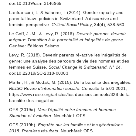
doi:10.2139/ssrn.3146965
Lanfranconi, L. & Valarino, I. (2014). Gender equality and
parental leave policies in Switzerland: A discursive and
feminist perspective.
Critical Social Policy
, 34(4), 538-560.
Le Goff, J.-M. & Levy, R. (2016).
Devenir parents, devenir
inégaux: Transition à la parentalité et inégalités de genre
.
Genève: Éditions Seismo.
Levy, R. (2018). Devenir parents ré-active les inégalités de
genre: une analyse des parcours de vie des hommes et des
femmes en Suisse.
Social Change in Switzerland, N° 14
.
doi:10.22019/SC-2018-00003
Martin, H., & Modak, M. (2015). De la banalité des inégalités.
REISO Revue d’information sociale
. Consulté le 5.01.2021,
https://www.reiso.org/articles/les-dossiers-annuels/328-de-la-
banalite-des-inegalites.
OFS (2019a).
Vers l’égalité entre femmes et hommes:
Situation et évolution
. Neuchâtel: OFS.
OFS (2019b).
Enquête sur les familles et les générations
2018. Premiers résultats
. Neuchâtel: OFS.