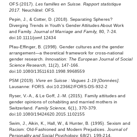
OFS (2017).
Les familles en Suisse. Rapport statistique
2017.
Neuchâtel: OFS.
Pepin, J., & Cotter, D. (2018). Separating Spheres?
Diverging Trends in Youth’s Gender Attitudes About Work
and Family.
Journal of Marriage and Family,
80, 7-24.
doi:10.1111/jomf.12434
Pfau‐Effinger, B. (1998). Gender cultures and the gender
arrangement—a theoretical framework for cross‐national
gender research.
Innovation: The European Journal of Social
Science Research,
11(2), 147-166.
doi:10.1080/13511610.1998.9968559
PSM (2019).
Vivre en Suisse : Vagues 1-19 [Données]
.
Lausanne: FORS. doi:10.23662/FORS-DS-932-2
Ryser, V.-A., & Le Goff, J.-M. (2015). Family attitudes and
gender opinions of cohabiting and married mothers in
Switzerland.
Family Science,
6(1), 370-379.
doi:10.1080/19424620.2015.1102155
Swim, J., Aikin, K., Hall, W., & Hunter, B. (1995). Sexism and
Racism: Old-Fashioned and Modern Prejudices.
Journal of
Personality and Social Psychology,
68(2), 199-214.