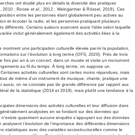
rches ont étudié plus en détails la diversité des pratiques
o, 2010 ; Roose et al., 2012 ; Weingartner & Rössel, 2019). Ces
osition entre les personnes étant globalement peu actives au
sion et écouter la radio, et les personnes pratiquant plusieurs
ès différents. Certains auteurs avancent aussi l’idée selon laquelle
t variée inclut généralement également des activités liées à la
 montrent une participation culturelle élevée parmi la population,
ormations sur l’évolution à long terme (OFS, 2020). Près de trois
ne fois par an à un concert, dans un musée et visite un monument
ngements au fil du temps. À long terme, on suppose un
. Certaines activités culturelles sont certes moins répandues, mais
e tout de même d’un instrument de musique, chante, pratique une
 Ici aussi, on ne constate pas de grande différence par rapport aux
éral de la statistique (2014 et 2019), mais plutôt une tendance à la
ipales dimensions des activités culturelles et leur diffusion dans
t généralement analysées en se fondant sur des données qui
 Il n’existe quasiment aucune enquête s’appuyant sur des données
qui analysent l’évolution de l’importance des différentes dimensions
liens statistiques avec des variables sociostructurelles comme le