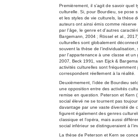
Premièrement, il s’agit de savoir quel t
culturelle. Si, pour Bourdieu, se pose 
et les styles de vie culturels, la thès
auteurs ont ainsi émis comme réserve q
par l’âge, le genre et d’autres caractér
Bargemann, 2004 ; Rössel et al., 2017)
culturelles sont globalement déconnect
souvent la thèse de l’individualisation,
par l’appartenance à une classe et un 
2007, Beck 1991, van Eijck & Bargeman,
activités culturelles sont fréquemment
correspondent réellement à la réalité.
Deuxièmement, l’idée de Bourdieu selon
une opposition entre des activités cultu
remise en question. Peterson et Kern 
social élevé ne se tournent pas toujour
davantage par une vaste diversité de ce
figurent également des genres culture
classique et l’opéra, mais aussi diffé
social inférieur se distingueraient à l’i
La thèse de Peterson et Kern se concent