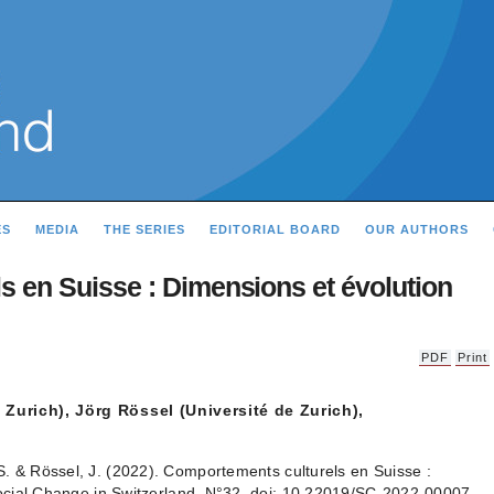
ES
MEDIA
THE SERIES
EDITORIAL BOARD
OUR AUTHORS
 en Suisse : Dimensions et évolution
PDF
Print
Zurich), Jörg Rössel (Université de Zurich),
. & Rössel, J. (2022). Comportements culturels en Suisse :
ocial Change in Switzerland, N°32. doi: 10.22019/SC-2022-00007