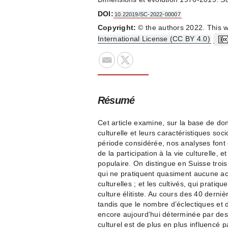
DOI:
10.22019/SC-2022-00007
Copyright:
© the authors 2022. This w
International License (CC BY 4.0)
Résumé
Cet article examine, sur la base de do
culturelle et leurs caractéristiques so
période considérée, nos analyses font
de la participation à la vie culturelle, 
populaire. On distingue en Suisse trois 
qui ne pratiquent quasiment aucune acti
culturelles ; et les cultivés, qui prati
culture élitiste. Au cours des 40 derni
tandis que le nombre d’éclectiques et d
encore aujourd’hui déterminée par des
culturel est de plus en plus influencé p