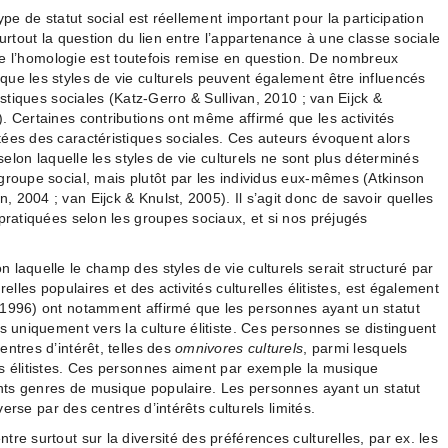
ype de statut social est réellement important pour la participation
surtout la question du lien entre l’appartenance à une classe sociale
e de l’homologie est toutefois remise en question. De nombreux
ue les styles de vie culturels peuvent également être influencés
istiques sociales (Katz-Gerro & Sullivan, 2010 ; van Eijck &
. Certaines contributions ont même affirmé que les activités
ées des caractéristiques sociales. Ces auteurs évoquent alors
 selon laquelle les styles de vie culturels ne sont plus déterminés
groupe social, mais plutôt par les individus eux-mêmes (Atkinson
 2004 ; van Eijck & Knulst, 2005). Il s’agit donc de savoir quelles
 pratiquées selon les groupes sociaux, et si nos préjugés
 laquelle le champ des styles de vie culturels serait structuré par
relles populaires et des activités culturelles élitistes, est également
(1996) ont notamment affirmé que les personnes ayant un statut
s uniquement vers la culture élitiste. Ces personnes se distinguent
ntres d’intérêt, telles des
omnivores culturels
, parmi lesquels
ls élitistes. Ces personnes aiment par exemple la musique
rents genres de musique populaire. Les personnes ayant un statut
nverse par des centres d’intérêts culturels limités.
re surtout sur la diversité des préférences culturelles, par ex. les