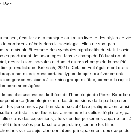
 l'âge.
u musée, écouter de la musique ou lire un livre, et les styles de vie
et de nombreux débats dans la sociologie. Elles ne sont pas
s », mais plutôt comme des symboles significatifs du statut social
boles produisent des avantages dans le champ de l’éducation, du
al, des relations sociales et dans d’autres champs de la société
ation journalistique, Behrisch, 2021). Cela se voit également dans
, lorsque nous désignons certains types de sport ou évènements
s des genres musicaux à certains groupes d’âge, comme le rap et
 les personnes âgées.
 de ces discussions est la thèse de l’homologie de Pierre Bourdieu
rrespondance (homologie) entre les dimensions de la participation
ial : les personnes ayant un statut social élevé pratiqueraient ainsi
 culture élitiste – que Bourdieu a nommé « la culture légitime », par
 aller dans des expositions, alors que les personnes appartenant à
plutôt intéressées par la culture populaire, comme les films
cherches sur ce sujet abordent donc principalement deux aspects.