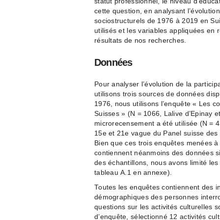
statut professionnel, le niveau d’éduca
cette question, en analysant l’évolution
sociostructurels de 1976 à 2019 en Sui
utilisés et les variables appliquées en
résultats de nos recherches.
Données
Pour analyser l’évolution de la particip
utilisons trois sources de données dis
1976, nous utilisons l’enquête « Les c
Suisses » (N = 1066, Lalive d’Epinay et 
microrecensement a été utilisée (N = 
15e et 21e vague du Panel suisse des 
Bien que ces trois enquêtes menées à qu
contiennent néanmoins des données simil
des échantillons, nous avons limité les
tableau A.1 en annexe).
Toutes les enquêtes contiennent des info
démographiques des personnes interrogé
questions sur les activités culturelle
d’enquête, sélectionné 12 activités cultu