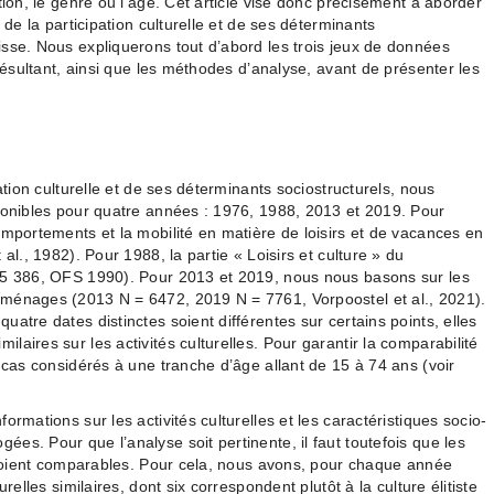
tion, le genre ou l’âge. Cet article vise donc précisément à aborder
 de la participation culturelle et de ses déterminants
sse. Nous expliquerons tout d’abord les trois jeux de données
 résultant, ainsi que les méthodes d’analyse, avant de présenter les
ation culturelle et de ses déterminants sociostructurels, nous
ponibles pour quatre années : 1976, 1988, 2013 et 2019. Pour
omportements et la mobilité en matière de loisirs et de vacances en
al., 1982). Pour 1988, la partie « Loisirs et culture » du
45 386, OFS 1990). Pour 2013 et 2019, nous nous basons sur les
ménages (2013 N = 6472, 2019 N = 7761, Vorpoostel et al., 2021).
atre dates distinctes soient différentes sur certains points, elles
aires sur les activités culturelles. Pour garantir la comparabilité
 cas considérés à une tranche d’âge allant de 15 à 74 ans (voir
rmations sur les activités culturelles et les caractéristiques socio-
es. Pour que l’analyse soit pertinente, il faut toutefois que les
s soient comparables. Pour cela, nous avons, pour chaque année
relles similaires, dont six correspondent plutôt à la culture élitiste