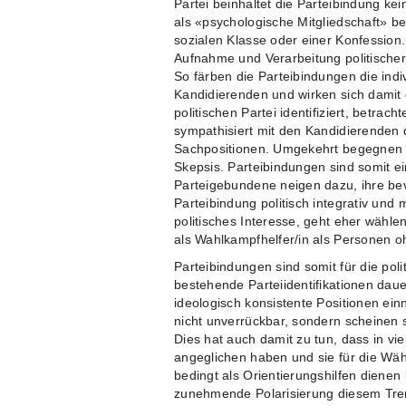
Partei beinhaltet die Parteibindung kein
als «psychologische Mitgliedschaft» b
sozialen Klasse oder einer Konfession. 
Aufnahme und Verarbeitung politischer
So färben die Parteibindungen die ind
Kandidierenden und wirken sich damit d
politischen Partei identifiziert, betrach
sympathisiert mit den Kandidierenden 
Sachpositionen. Umgekehrt begegnen P
Skepsis. Parteibindungen sind somit ei
Parteigebundene neigen dazu, ihre be
Parteibindung politisch integrativ und m
politisches Interesse, geht eher wähle
als Wahlkampfhelfer/in als Personen oh
Parteibindungen sind somit für die pol
bestehende Parteiidentifikationen dau
ideologisch konsistente Positionen ei
nicht unverrückbar, sondern scheinen s
Dies hat auch damit zu tun, dass in vi
angeglichen haben und sie für die Wä
bedingt als Orientierungshilfen dienen
zunehmende Polarisierung diesem Tren