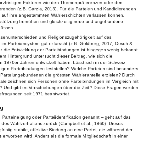
kurzfristigen Faktoren wie den Themenpräferenzen oder den
renden (z.B. Garzia, 2013). Für die Parteien und Kandidierenden
hr auf ihre angestammten Wählerschichten verlassen können,
erstützung bemühen und gleichzeitig neue und ungebundene
müssen.
assenunterschieden und Religionszugehörigkeit auf das
im Parteiensystem gut erforscht (z.B. Goldberg, 2017; Oesch &
 die Entwicklung der Parteibindungen ist hingegen wenig bekannt
em Hintergrund untersucht dieser Beitrag, wie sich die
en 1970er Jahren entwickelt haben. Lässt sich in der Schweiz
stigen Parteibindungen feststellen? Welche Parteien sind besonders
 Parteiungebundenen die grössten Wähleranteile erzielen? Durch
ale zeichnen sich Personen ohne Parteibindungen im Vergleich mit
n? Und gibt es Verschiebungen über die Zeit? Diese Fragen werden
efragungen seit 1971 beantwortet.
ng
 Parteineigung oder Parteiidentifikation genannt – geht auf das
 des Wahlverhaltens zurück (Campbell et al., 1960). Dieses
fristig stabile, affektive Bindung an eine Partei, die während der
s erworben wird. Anders als die formale Mitgliedschaft in einer