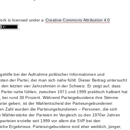
ork is licensed under a
Creative Commons Attribution 4.0
gshilfe bei der Aufnahme politischer Informationen und
en der Partei, der man sich nahe fühlt. Dieser Beitrag untersucht
 den letzten vier Jahrzehnten in der Schweiz. Er zeigt auf, dass
r Partei nahe fühlen, zwischen 1971 und 1999 praktisch halbiert hat
rt, bei rund 30 Prozent. Während Parteigebundene ihre Stimme
artei geben, ist der Wahlentscheid der Parteiungebundenen
en Zahl wurden die Parteiungebundenen – Personen, die sich
ie Wählerstärke der Parteien im Vergleich zu den 1970er Jahren
arteien erzielte seit 1999 vor allem die SVP bei den
che Ergebnisse. Parteiungebundene sind eher weiblich, jünger,