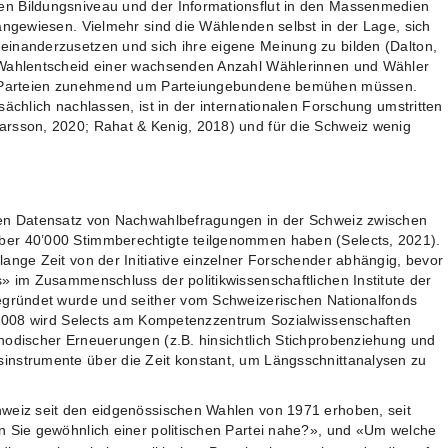
n Bildungsniveau und der Informationsflut in den Massenmedien
angewiesen. Vielmehr sind die Wählenden selbst in der Lage, sich
einanderzusetzen und sich ihre eigene Meinung zu bilden (Dalton,
 Wahlentscheid einer wachsenden Anzahl Wählerinnen und Wähler
ie Parteien zunehmend um Parteiungebundene bemühen müssen.
sächlich nachlassen, ist in der internationalen Forschung umstritten
arsson, 2020; Rahat & Kenig, 2018) und für die Schweiz wenig
ven Datensatz von Nachwahlbefragungen in der Schweiz zwischen
er 40’000 Stimmberechtigte teilgenommen haben (Selects, 2021).
ange Zeit von der Initiative einzelner Forschender abhängig, bevor
s» im Zusammenschluss der politikwissenschaftlichen Institute der
gegründet wurde und seither vom Schweizerischen Nationalfonds
 2008 wird Selects am Kompetenzzentrum Sozialwissenschaften
hodischer Erneuerungen (z.B. hinsichtlich Stichprobenziehung und
instrumente über die Zeit konstant, um Längsschnittanalysen zu
hweiz seit den eidgenössischen Wahlen von 1971 erhoben, seit
n Sie gewöhnlich einer politischen Partei nahe?», und «Um welche