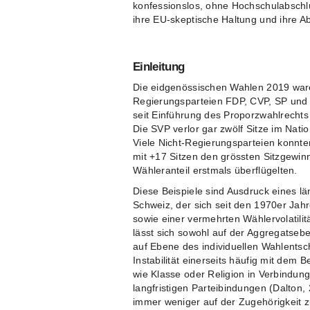
konfessionslos, ohne Hochschulabschl
ihre EU-skeptische Haltung und ihre 
Einleitung
Die eidgenössischen Wahlen 2019 ware
Regierungsparteien FDP, CVP, SP und
seit Einführung des Proporzwahlrecht
Die SVP verlor gar zwölf Sitze im Nation
Viele Nicht-Regierungsparteien konnt
mit +17 Sitzen den grössten Sitzgewin
Wähleranteil erstmals überflügelten.
Diese Beispiele sind Ausdruck eines lä
Schweiz, der sich seit den 1970er Ja
sowie einer vermehrten Wählervolatilitä
lässt sich sowohl auf der Aggregatseb
auf Ebene des individuellen Wahlentsch
Instabilität einerseits häufig mit dem B
wie Klasse oder Religion in Verbindung
langfristigen Parteibindungen (Dalton, 
immer weniger auf der Zugehörigkeit zu