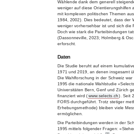
Wählende dank dem generell steigende
weniger auf diese Orientierungshilfen 
mit komplexen politischen Themen aus
1984, 2002). Dies bedeutet, dass der
weniger vorhersehbar ist und sich d
Doch wie stark die Parteibindungen tat
(Dassonneville, 2023; Holmberg & Osc
erforscht.
Daten
Die Studie beruht auf einem kumulati
1971 und 2019, an denen insgesamt üb
Die Wahlforschung in der Schweiz war l
1995 die nationale Wahlstudie «Select
Universitäten Bern, Genf und Zürich 
finanziert wird (
www.selects.ch
). Seit
FORS durchgeführt. Trotz stetiger met
Erhebungsmethode) bleiben viele Mess
ermöglichen.
Die Parteibindungen werden in der Sc
1995 mittels folgender Fragen: «Stehe
[1]