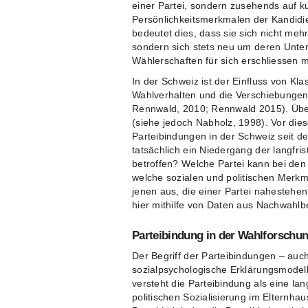
einer Partei, sondern zusehends auf 
Persönlichkeitsmerkmalen der Kandidie
bedeutet dies, dass sie sich nicht me
sondern sich stets neu um deren Unt
Wählerschaften für sich erschliessen 
In der Schweiz ist der Einfluss von Kl
Wahlverhalten und die Verschiebungen 
Rennwald, 2010; Rennwald 2015). Über
(siehe jedoch Nabholz, 1998). Vor dies
Parteibindungen in der Schweiz seit d
tatsächlich ein Niedergang der langfri
betroffen? Welche Partei kann bei den
welche sozialen und politischen Merkm
jenen aus, die einer Partei nahestehe
hier mithilfe von Daten aus Nachwahlb
Parteibindung in der Wahlforschu
Der Begriff der Parteibindungen – auch
sozialpsychologische Erklärungsmodell
versteht die Parteibindung als eine lang
politischen Sozialisierung im Elternhau