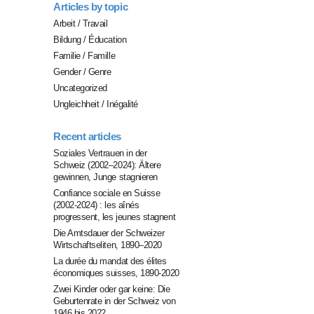
Articles by topic
Arbeit / Travail
Bildung / Éducation
Familie / Famille
Gender / Genre
Uncategorized
Ungleichheit / Inégalité
Recent articles
Soziales Vertrauen in der
Schweiz (2002–2024): Ältere
gewinnen, Junge stagnieren
Confiance sociale en Suisse
(2002-2024) : les aînés
progressent, les jeunes stagnent
Die Amtsdauer der Schweizer
Wirtschaftseliten, 1890–2020
La durée du mandat des élites
économiques suisses, 1890-2020
Zwei Kinder oder gar keine: Die
Geburtenrate in der Schweiz von
1946 bis 2022