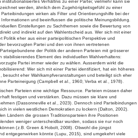
 institutionalisiertes Verhältnis zu einer Partei; vielmehr kann sie
ezeichnet werden, ähnlich dem Zugehörigkeitsgefühl zu einer
Parteibindungen wirken als Filter und Orientierungshilfe bei der
 Informationen und beeinflussen die politische Meinungsbildung.
ividuellen Einstellungen zu Sachthemen sowie die Bewertung von
irekt und indirekt auf den Wahlentscheid aus. Wer sich mit einer
tet Politik eher aus einer parteipolitischen Perspektive und
der bevorzugten Partei und den von ihnen vertretenen
arteigebundene der Politik der anderen Parteien mit grösserer
n stabilisierendes Element des individuellen Wahlverhaltens:
vorzugte Partei immer wieder zu wählen. Ausserdem wirkt die
obilisierend: Wer sich mit einer Partei identifiziert, hat ein höheres
n, besucht eher Wahlkampfveranstaltungen und beteiligt sich eher
ne Parteineigung (Campbell et al., 1960; Verba et al., 1978).
itischen Parteien eine wichtige Ressource. Parteien müssen daher
erhaft festigen und verstärken. Dazu müssen sie klare und
nnehmen (Dassonneville et al., 2023). Dennoch sind Parteibindungen
ich in vielen westlichen Demokratien zu lockern (Dalton, 2002).
elen Ländern die grossen Traditionsparteien ihre Positionen
hlenden weniger unterscheidbar wurden, sodass sie nur noch
 können (z.B. Green & Hobolt, 2008). Obwohl die jüngst
d entgegenwirken könnte (Lupu, 2015), sind umgekehrt viele