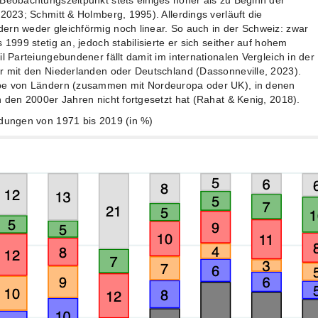
 Beobachtungszeitpunkt stets einiges höher als zu Beginn der
 2023; Schmitt & Holmberg, 1995). Allerdings verläuft die
ern weder gleichförmig noch linear. So auch in der Schweiz: zwar
 1999 stetig an, jedoch stabilisierte er sich seither auf hohem
l Parteiungebundener fällt damit im internationalen Vergleich in der
ar mit den Niederlanden oder Deutschland (Dassonneville, 2023).
ppe von Ländern (zusammen mit Nordeuropa oder UK), in denen
n den 2000er Jahren nicht fortgesetzt hat (Rahat & Kenig, 2018).
ndungen von 1971 bis 2019 (in %)