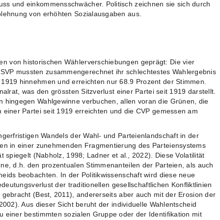
uss und einkommensschwächer. Politisch zeichnen sie sich durch
Ablehnung von erhöhten Sozialausgaben aus.
n von historischen Wählerverschiebungen geprägt: Die vier
 SVP mussten zusammengerechnet ihr schlechtestes Wahlergebnis
s 1919 hinnehmen und erreichten nur 68.9 Prozent der Stimmen.
alrat, was den grössten Sitzverlust einer Partei seit 1919 darstellt.
en hingegen Wahlgewinne verbuchen, allen voran die Grünen, die
n einer Partei seit 1919 erreichten und die CVP gemessen am
ngerfristigen Wandels der Wahl- und Parteienlandschaft in der
hren in einer zunehmenden Fragmentierung des Parteiensystems
t spiegelt (Nabholz, 1998; Ladner et al., 2022). Diese Volatilität
ene, d.h. den prozentualen Stimmenanteilen der Parteien, als auch
eids beobachten. In der Politikwissenschaft wird diese neue
edeutungsverlust der traditionellen gesellschaftlichen Konfliktlinien
 gebracht (Best, 2011), andererseits aber auch mit der Erosion der
2002). Aus dieser Sicht beruht der individuelle Wahlentscheid
 einer bestimmten sozialen Gruppe oder der Identifikation mit