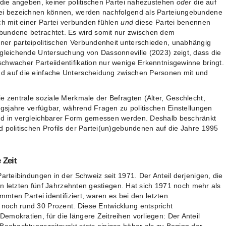
 die angeben, keiner politischen Partei nahezustehen
oder
die auf
tei bezeichnen können, werden nachfolgend als Parteiungebundene
ch mit einer Partei verbunden fühlen
und
diese Partei benennen
bundene betrachtet. Es wird somit nur zwischen dem
ner parteipolitischen Verbundenheit unterschieden, unabhängig
rgleichende Untersuchung von Dassonneville (2023) zeigt, dass die
chwacher Parteiidentifikation nur wenige Erkenntnisgewinne bringt.
d auf die einfache Unterscheidung zwischen Personen mit und
e zentrale soziale Merkmale der Befragten (Alter, Geschlecht,
ungsjahre verfügbar, während Fragen zu politischen Einstellungen
nd in vergleichbarer Form gemessen werden. Deshalb beschränkt
d politischen Profils der Partei(un)gebundenen auf die Jahre 1995
 Zeit
Parteibindungen in der Schweiz seit 1971. Der Anteil derjenigen, die
den letzten fünf Jahrzehnten gestiegen. Hat sich 1971 noch mehr als
immten Partei identifiziert, waren es bei den letzten
noch rund 30 Prozent. Diese Entwicklung entspricht
mokratien, für die längere Zeitreihen vorliegen: Der Anteil